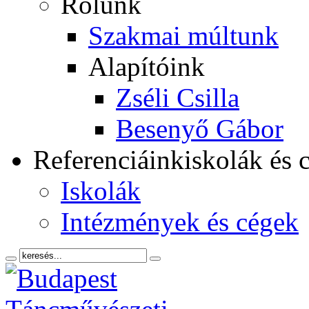
Rólunk
Szakmai múltunk
Alapítóink
Zséli Csilla
Besenyő Gábor
Referenciáink
iskolák és 
Iskolák
Intézmények és cégek