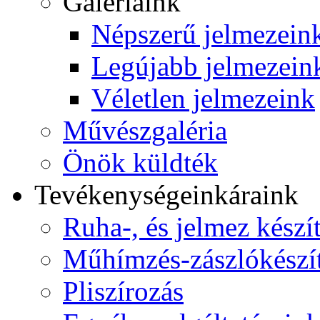
Galériáink
Népszerű jelmezein
Legújabb jelmezein
Véletlen jelmezeink
Művészgaléria
Önök küldték
Tevékenységeink
áraink
Ruha-, és jelmez készí
Műhímzés-zászlókészí
Pliszírozás