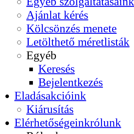
Egyéb szolgáltatásain
Ajánlat kérés
Kölcsönzés menete
Letölthető méretlisták
Egyéb
Keresés
Bejelentkezés
Eladás
akcióink
Kiárusítás
Elérhetőségeink
rólunk