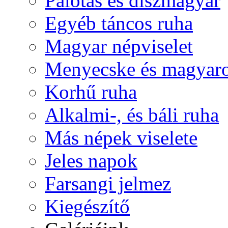
Palotás és díszmagyar
Egyéb táncos ruha
Magyar népviselet
Menyecske és magyaro
Korhű ruha
Alkalmi-, és báli ruha
Más népek viselete
Jeles napok
Farsangi jelmez
Kiegészítő