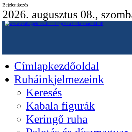
Bejelentkezés
2026. augusztus 08., szomb
Címlap
kezdőoldal
Ruháink
jelmezeink
Keresés
Kabala figurák
Keringő ruha