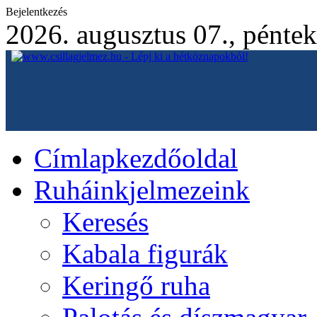
Bejelentkezés
2026. augusztus 07., péntek
Címlap
kezdőoldal
Ruháink
jelmezeink
Keresés
Kabala figurák
Keringő ruha