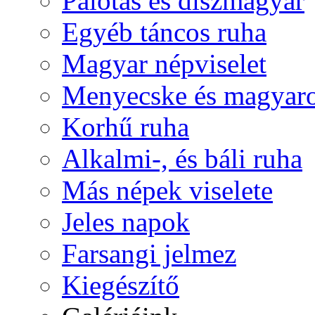
Palotás és díszmagyar
Egyéb táncos ruha
Magyar népviselet
Menyecske és magyaro
Korhű ruha
Alkalmi-, és báli ruha
Más népek viselete
Jeles napok
Farsangi jelmez
Kiegészítő