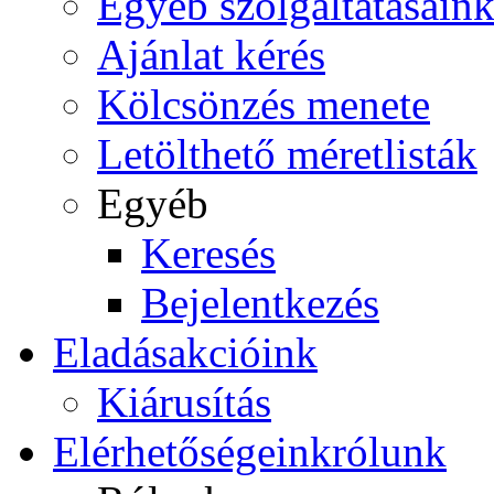
Egyéb szolgáltatásain
Ajánlat kérés
Kölcsönzés menete
Letölthető méretlisták
Egyéb
Keresés
Bejelentkezés
Eladás
akcióink
Kiárusítás
Elérhetőségeink
rólunk