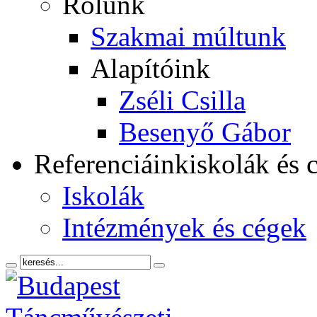
Rólunk
Szakmai múltunk
Alapítóink
Zséli Csilla
Besenyő Gábor
Referenciáink
iskolák és 
Iskolák
Intézmények és cégek