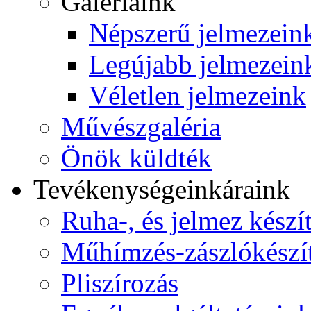
Galériáink
Népszerű jelmezein
Legújabb jelmezein
Véletlen jelmezeink
Művészgaléria
Önök küldték
Tevékenységeink
áraink
Ruha-, és jelmez készí
Műhímzés-zászlókészí
Pliszírozás