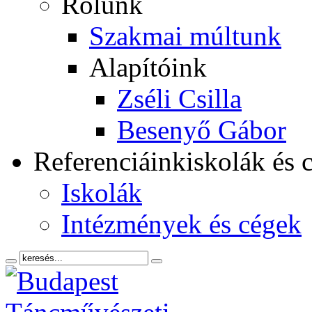
Rólunk
Szakmai múltunk
Alapítóink
Zséli Csilla
Besenyő Gábor
Referenciáink
iskolák és 
Iskolák
Intézmények és cégek