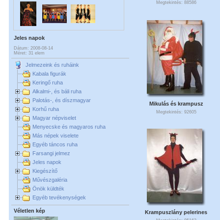
Megtekintés: 88586
Jeles napok
Dátum: 2008-08-14
Méret: 31 elem
Jelmezeink és ruháink
Kabala figurák
Keringő ruha
Alkalmi-, és báli ruha
Palotás-, és díszmagyar
Mikulás és krampusz
Korhű ruha
Megtekintés: 92605
Magyar népviselet
Menyecske és magyaros ruha
Más népek viselete
Egyéb táncos ruha
Farsangi jelmez
Jeles napok
Kiegészítő
Művészgaléria
Önök küldték
Egyéb tevékenységek
Véletlen kép
Krampuszlány pelerines