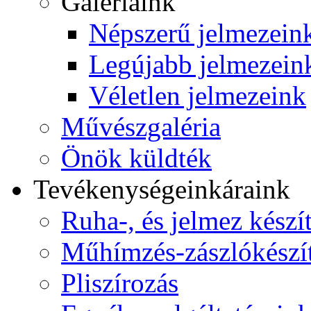
Galériáink
Népszerű jelmezein
Legújabb jelmezein
Véletlen jelmezeink
Művészgaléria
Önök küldték
Tevékenységeink
áraink
Ruha-, és jelmez készí
Műhímzés-zászlókészí
Pliszírozás