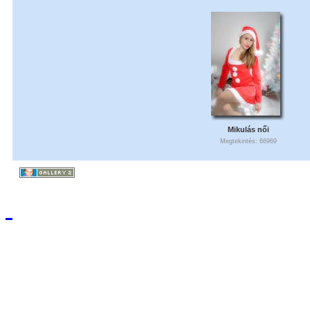
Mikulás női
Megtekintés: 66969