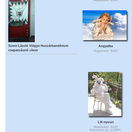
Megtekintés: 95163
Szent László Völgye Huszárbandérium
Angyalka
csapatzászló címer
Megtekintés: 85267
Lili nyuszi
Megtekintés: 91150
Kölcsönzési díj: 15.000Ft.