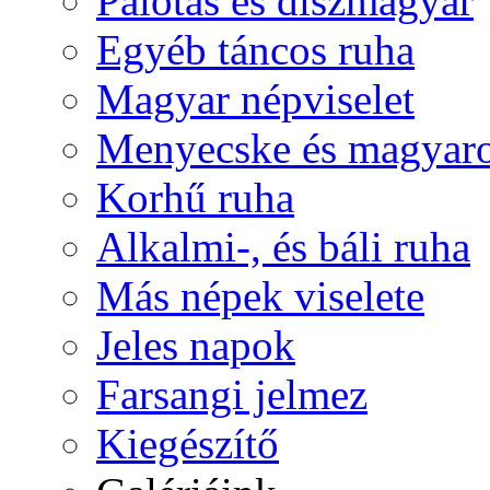
Palotás és díszmagyar
Egyéb táncos ruha
Magyar népviselet
Menyecske és magyaro
Korhű ruha
Alkalmi-, és báli ruha
Más népek viselete
Jeles napok
Farsangi jelmez
Kiegészítő