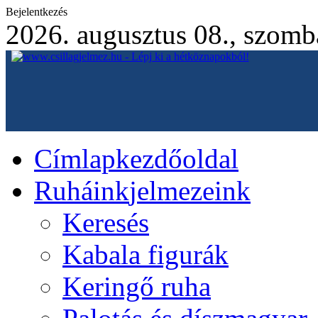
Bejelentkezés
2026. augusztus 08., szomb
Címlap
kezdőoldal
Ruháink
jelmezeink
Keresés
Kabala figurák
Keringő ruha