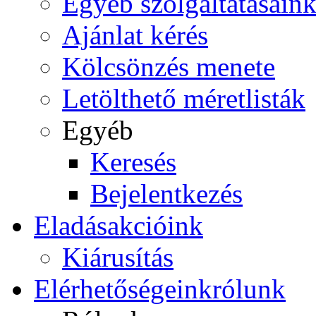
Egyéb szolgáltatásain
Ajánlat kérés
Kölcsönzés menete
Letölthető méretlisták
Egyéb
Keresés
Bejelentkezés
Eladás
akcióink
Kiárusítás
Elérhetőségeink
rólunk