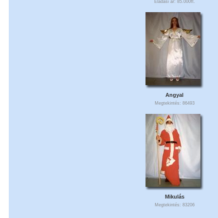
Eladási ár: 85.000ft.
Angyal
Megtekintés: 86493
Mikulás
Megtekintés: 83206