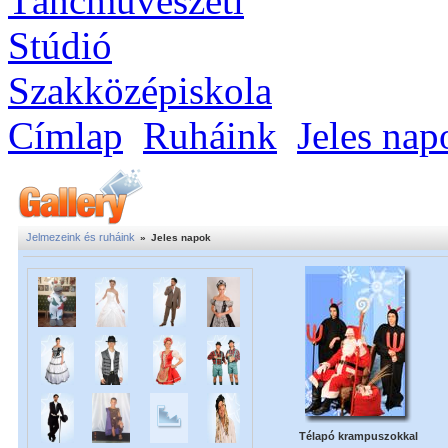
Címlap
Ruháink
Jeles nap
Jelmezeink és ruháink
»
Jeles napok
Télapó krampuszokkal