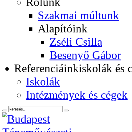
Rólunk
Szakmai múltunk
Alapítóink
Zséli Csilla
Besenyő Gábor
Referenciáink
iskolák és 
Iskolák
Intézmények és cégek