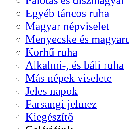
Palotás és díszmagyar
Egyéb táncos ruha
Magyar népviselet
Menyecske és magyaro
Korhű ruha
Alkalmi-, és báli ruha
Más népek viselete
Jeles napok
Farsangi jelmez
Kiegészítő