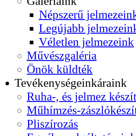
Galériáink
Népszerű jelmezein
Legújabb jelmezein
Véletlen jelmezeink
Művészgaléria
Önök küldték
Tevékenységeink
áraink
Ruha-, és jelmez készí
Műhímzés-zászlókészí
Pliszírozás