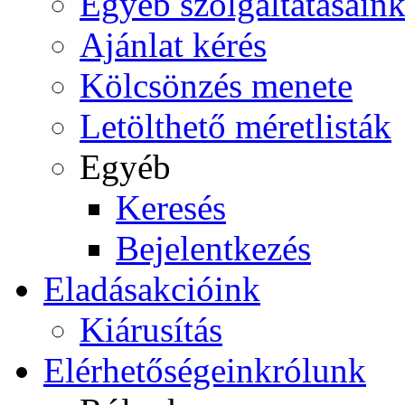
Egyéb szolgáltatásain
Ajánlat kérés
Kölcsönzés menete
Letölthető méretlisták
Egyéb
Keresés
Bejelentkezés
Eladás
akcióink
Kiárusítás
Elérhetőségeink
rólunk