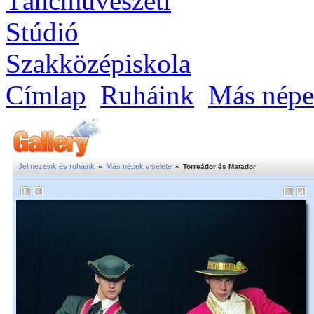
Címlap
Ruháink
Más népek
Jelmezeink és ruháink
Más népek viselete
»
»
Torreádor és Matador