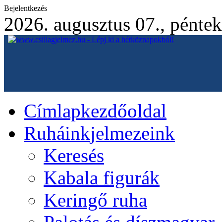
Bejelentkezés
2026. augusztus 07., péntek
Címlap
kezdőoldal
Ruháink
jelmezeink
Keresés
Kabala figurák
Keringő ruha