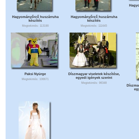
Hagyo
Hagyományőrző huszárruha
Hagyományőrző huszárruha
készítés
készítés
Megtekintés: 113190
Megtekintés: 111645
Paksi Nyürge
Díszmagyar viseletek készítése,
egyedi igények szerint
Megtekintés: 106671
Megtekintés: 96348
Díszmag
eg