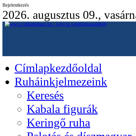
Bejelentkezés
2026. augusztus 09., vasár
Címlap
kezdőoldal
Ruháink
jelmezeink
Keresés
Kabala figurák
Keringő ruha