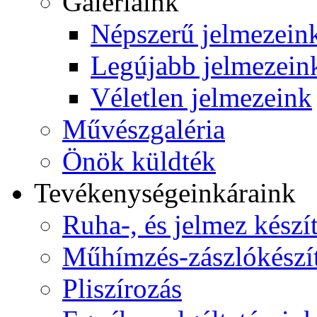
Galériáink
Népszerű jelmezein
Legújabb jelmezein
Véletlen jelmezeink
Művészgaléria
Önök küldték
Tevékenységeink
áraink
Ruha-, és jelmez készí
Műhímzés-zászlókészí
Pliszírozás