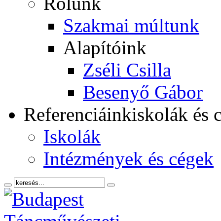
Rólunk
Szakmai múltunk
Alapítóink
Zséli Csilla
Besenyő Gábor
Referenciáink
iskolák és 
Iskolák
Intézmények és cégek