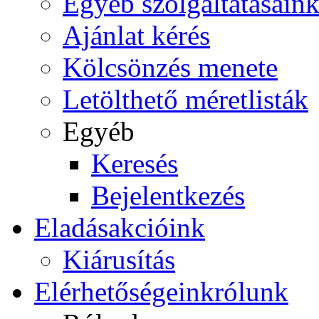
Egyéb szolgáltatásain
Ajánlat kérés
Kölcsönzés menete
Letölthető méretlisták
Egyéb
Keresés
Bejelentkezés
Eladás
akcióink
Kiárusítás
Elérhetőségeink
rólunk