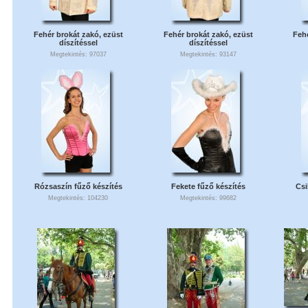
Fehér brokát zakó, ezüst
Fehér brokát zakó, ezüst
Fehé
díszítéssel
díszítéssel
Megtekintés: 97037
Megtekintés: 93147
Rózsaszín fűző készítés
Fekete fűző készítés
Csi
Megtekintés: 104230
Megtekintés: 99682