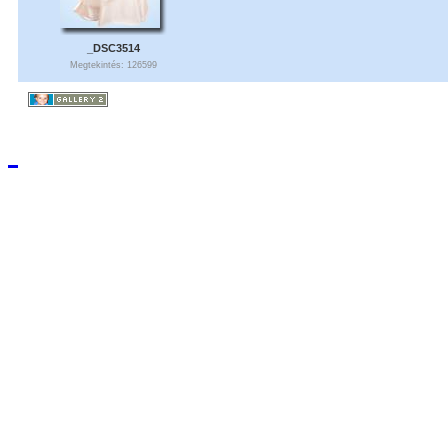
_DSC3514
Megtekintés: 126599