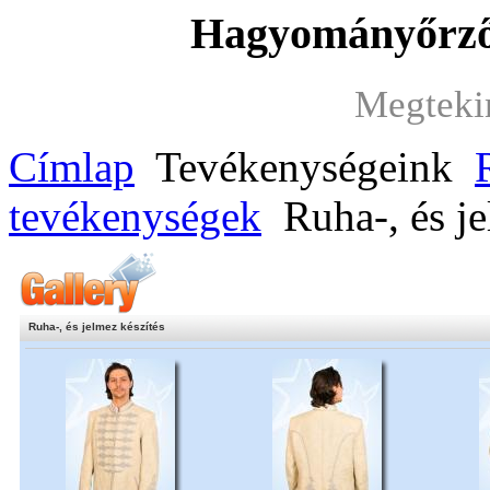
Hagyományőrző 
Megteki
Címlap
Tevékenységeink
tevékenységek
Ruha-, és je
Ruha-, és jelmez készítés