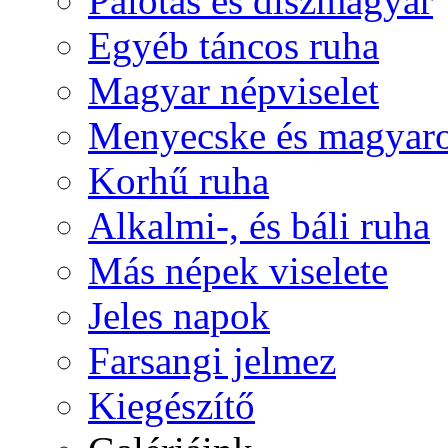
Palotás és díszmagyar
Egyéb táncos ruha
Magyar népviselet
Menyecske és magyaro
Korhű ruha
Alkalmi-, és báli ruha
Más népek viselete
Jeles napok
Farsangi jelmez
Kiegészítő