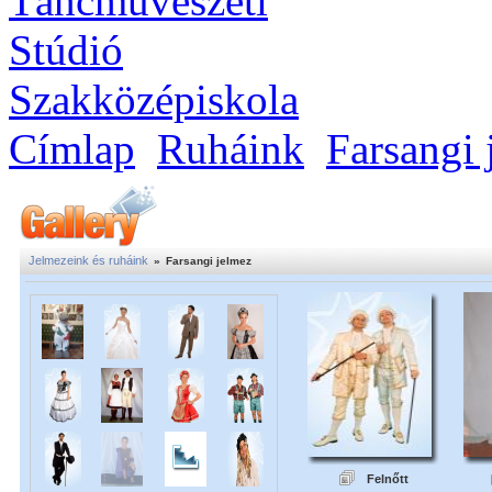
Címlap
Ruháink
Farsangi 
Jelmezeink és ruháink
»
Farsangi jelmez
Felnőtt