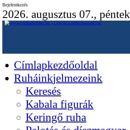
Bejelentkezés
2026. augusztus 07., péntek
Címlap
kezdőoldal
Ruháink
jelmezeink
Keresés
Kabala figurák
Keringő ruha