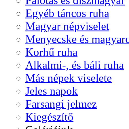
Palotás és díszmagyar
Egyéb táncos ruha
Magyar népviselet
Menyecske és magyaro
Korhű ruha
Alkalmi-, és báli ruha
Más népek viselete
Jeles napok
Farsangi jelmez
Kiegészítő