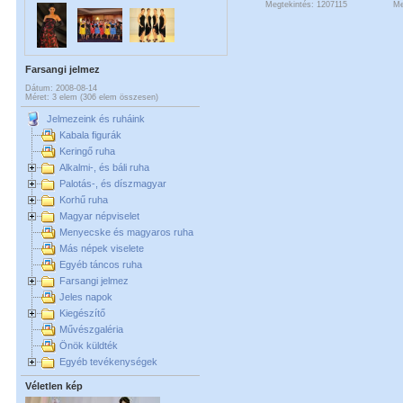
Megtekintés: 1207115
Me
Farsangi jelmez
Dátum: 2008-08-14
Méret: 3 elem (306 elem összesen)
Jelmezeink és ruháink
Kabala figurák
Keringő ruha
Alkalmi-, és báli ruha
Palotás-, és díszmagyar
Korhű ruha
Magyar népviselet
Menyecske és magyaros ruha
Más népek viselete
Egyéb táncos ruha
Farsangi jelmez
Jeles napok
Kiegészítő
Művészgaléria
Önök küldték
Egyéb tevékenységek
Véletlen kép