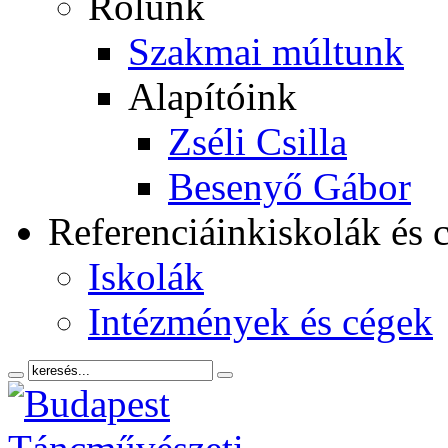
Rólunk
Szakmai múltunk
Alapítóink
Zséli Csilla
Besenyő Gábor
Referenciáink
iskolák és 
Iskolák
Intézmények és cégek