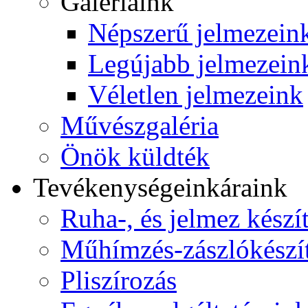
Galériáink
Népszerű jelmezein
Legújabb jelmezein
Véletlen jelmezeink
Művészgaléria
Önök küldték
Tevékenységeink
áraink
Ruha-, és jelmez készí
Műhímzés-zászlókészí
Pliszírozás