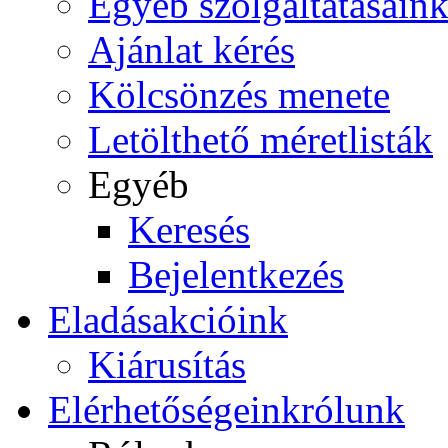
Egyéb szolgáltatásain
Ajánlat kérés
Kölcsönzés menete
Letölthető méretlisták
Egyéb
Keresés
Bejelentkezés
Eladás
akcióink
Kiárusítás
Elérhetőségeink
rólunk