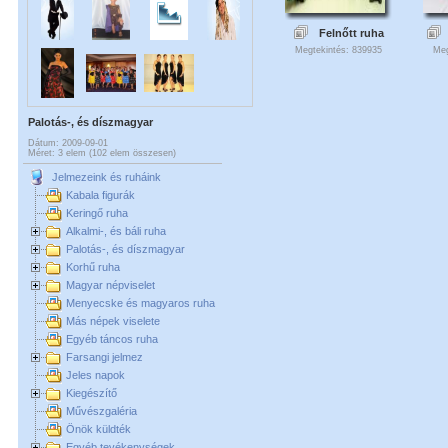
Felnőtt ruha
Megtekintés: 839935
Meg
Palotás-, és díszmagyar
Dátum: 2009-09-01
Méret: 3 elem (102 elem összesen)
Jelmezeink és ruháink
Kabala figurák
Keringő ruha
Alkalmi-, és báli ruha
Palotás-, és díszmagyar
Korhű ruha
Magyar népviselet
Menyecske és magyaros ruha
Más népek viselete
Egyéb táncos ruha
Farsangi jelmez
Jeles napok
Kiegészítő
Művészgaléria
Önök küldték
Egyéb tevékenységek