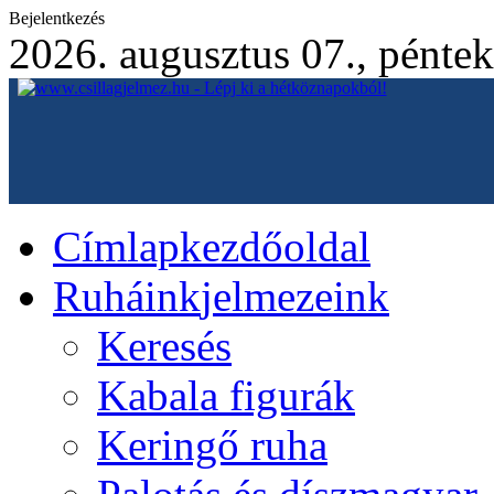
Bejelentkezés
2026. augusztus 07., péntek
Címlap
kezdőoldal
Ruháink
jelmezeink
Keresés
Kabala figurák
Keringő ruha