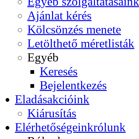
Egyéb szolgáltatásain
Ajánlat kérés
Kölcsönzés menete
Letölthető méretlisták
Egyéb
Keresés
Bejelentkezés
Eladás
akcióink
Kiárusítás
Elérhetőségeink
rólunk