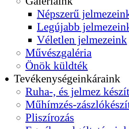
Galériáink
Népszerű jelmezein
Legújabb jelmezein
Véletlen jelmezeink
Művészgaléria
Önök küldték
Tevékenységeink
áraink
Ruha-, és jelmez készí
Műhímzés-zászlókészí
Pliszírozás