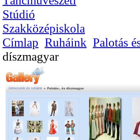
Címlap
Ruháink
Palotás é
díszmagyar
Jelmezeink és ruháink
»
Palotás-, és díszmagyar