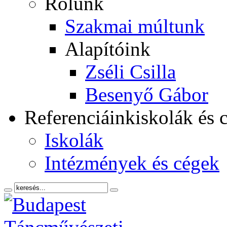
Rólunk
Szakmai múltunk
Alapítóink
Zséli Csilla
Besenyő Gábor
Referenciáink
iskolák és 
Iskolák
Intézmények és cégek