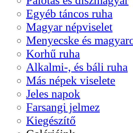
Palotás és díszmagyar
Egyéb táncos ruha
Magyar népviselet
Menyecske és magyaro
Korhű ruha
Alkalmi-, és báli ruha
Más népek viselete
Jeles napok
Farsangi jelmez
Kiegészítő