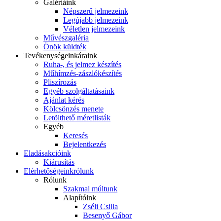
Galériáink
Népszerű jelmezeink
Legújabb jelmezeink
Véletlen jelmezeink
Művészgaléria
Önök küldték
Tevékenységeink
áraink
Ruha-, és jelmez készítés
Műhímzés-zászlókészítés
Pliszírozás
Egyéb szolgáltatásaink
Ajánlat kérés
Kölcsönzés menete
Letölthető méretlisták
Egyéb
Keresés
Bejelentkezés
Eladás
akcióink
Kiárusítás
Elérhetőségeink
rólunk
Rólunk
Szakmai múltunk
Alapítóink
Zséli Csilla
Besenyő Gábor