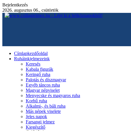
Bejelentkezés
2026. augusztus 06., csütörtök
Címlap
kezdőoldal
Ruháink
jelmezeink
Keresés
Kabala figurák
Keringő ruha
Palotás és díszmagyar
Egyéb táncos ruha
Magyar népviselet
Menyecske és magyaros ruha
Korhű ruha
Alkalmi-, és báli ruha
Más népek viselete
Jeles napok
Farsangi jelmez
Kiegészítő