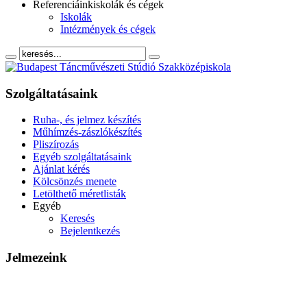
Referenciáink
iskolák és cégek
Iskolák
Intézmények és cégek
Szolgáltatásaink
Ruha-, és jelmez készítés
Műhímzés-zászlókészítés
Pliszírozás
Egyéb szolgáltatásaink
Ajánlat kérés
Kölcsönzés menete
Letölthető méretlisták
Egyéb
Keresés
Bejelentkezés
Jelmezeink