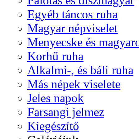
Palotás és díszmagyar
Egyéb táncos ruha
Magyar népviselet
Menyecske és magyaro
Korhű ruha
Alkalmi-, és báli ruha
Más népek viselete
Jeles napok
Farsangi jelmez
Kiegészítő