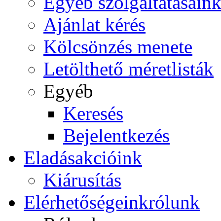
Egyéb szolgáltatásain
Ajánlat kérés
Kölcsönzés menete
Letölthető méretlisták
Egyéb
Keresés
Bejelentkezés
Eladás
akcióink
Kiárusítás
Elérhetőségeink
rólunk