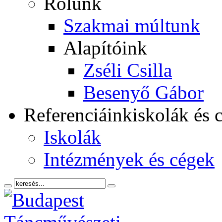
Rólunk
Szakmai múltunk
Alapítóink
Zséli Csilla
Besenyő Gábor
Referenciáink
iskolák és 
Iskolák
Intézmények és cégek