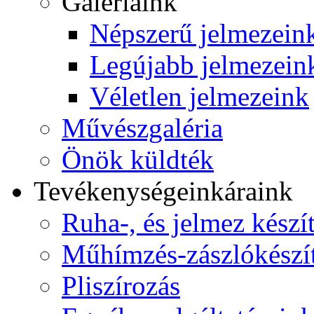
Galériáink
Népszerű jelmezein
Legújabb jelmezein
Véletlen jelmezeink
Művészgaléria
Önök küldték
Tevékenységeink
áraink
Ruha-, és jelmez készí
Műhímzés-zászlókészí
Pliszírozás