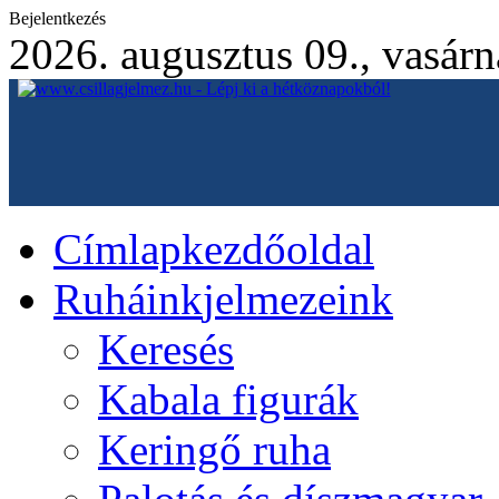
Bejelentkezés
2026. augusztus 09., vasár
Címlap
kezdőoldal
Ruháink
jelmezeink
Keresés
Kabala figurák
Keringő ruha